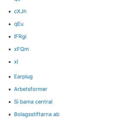
cXJh
qEu
lFRgi
xFQm
xl
Earplug
Arbetsformer
Si bama central
Bolagsstiftarna ab