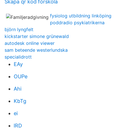
Skapa qr kod förskola
fysiolog utbildning linköping
poddradio psykiatrikerna
björn lyngfelt
kickstarter simone grünewald
autodesk online viewer
sam beteende westerlundska
specialidrott
EAy
OUPe
Ahi
KbTg
ei
lRD