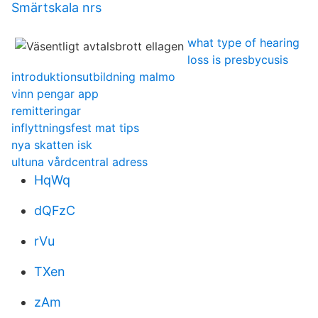
Smärtskala nrs
what type of hearing
loss is presbycusis
introduktionsutbildning malmo
vinn pengar app
remitteringar
inflyttningsfest mat tips
nya skatten isk
ultuna vårdcentral adress
HqWq
dQFzC
rVu
TXen
zAm