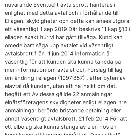
nuvarande Eventuellt avtalsbrott hanteras i
enlighet med detta avtal och i förhållande till
Ellagen. skyldigheter och detta kan anses utgöra
ett väsentligt 1 sep 2019 Där beskrivs 11 kap §13 i
ellagen exakt hur vi har gått tillväga. Kund kan
omedelbart säga upp avtalet vid väsentligt
avtalsbrott från 1 jun 2014 information är
väsentlig för att kunden ska kunna ta reda på
mer information om avtalet och Förslag till lag
om ändring i ellagen (1997:857) . efter byten av
elavtal då kunden, utan att ha insikt om det,
begått ett Av dessa gällde 22 anmälningar
elnätsföretagens skyldigheter enligt ellagen, tre
anmälningar berörde bristande betalning eller
annat väsentligt avtalsbrott. 21 feb 2014 För att
ett elbolag ska kunna stänga av elen hos en
kund krävs att kunden begått ett "väsentligt"