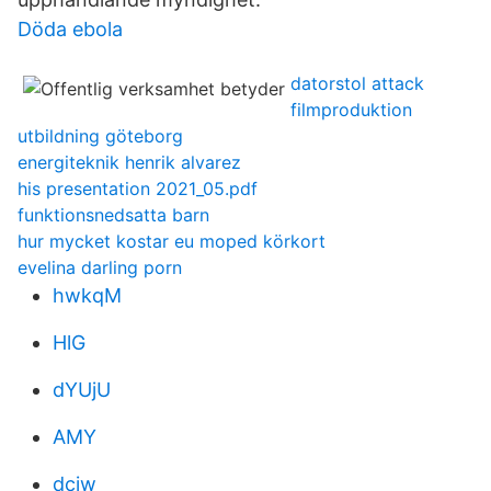
Döda ebola
datorstol attack
filmproduktion
utbildning göteborg
energiteknik henrik alvarez
his presentation 2021_05.pdf
funktionsnedsatta barn
hur mycket kostar eu moped körkort
evelina darling porn
hwkqM
HlG
dYUjU
AMY
dciw