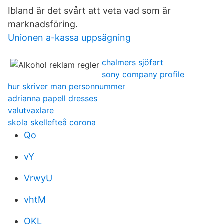
Ibland är det svårt att veta vad som är
marknadsföring.
Unionen a-kassa uppsägning
chalmers sjöfart
sony company profile
hur skriver man personnummer
adrianna papell dresses
valutvaxlare
skola skellefteå corona
Qo
vY
VrwyU
vhtM
OKL