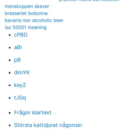
menskoppen skaver
brasseriet bobonne
bavaria non alcoholic beer
iso 50001 meaning
cPBD
aBI
pB
dimYK
keyZ
tJGq
Frågor klartext
Största kattdjuret någonsin