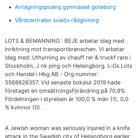
Antagningspoang gymnasiet goteborg
Vårdcentralen svalöv rådgivning
LOTS & BEMANNING : BEJE arbetar idag med
inriktning mot transportbranschen. Vi arbetar
idag med: Uthyrning av chauff rer & truckf rare i
Stockholm, J nk ping och Helsingborg. L-Gs Lots
och Handel i Hbg AB - Org.nummer:
5568826357. Vid senaste bokslut 2019 hade
företaget en omsättningsförändring på 70,9%.
Fördelningen i styrelsen är 100,0 % män (1), 0,0
% kvinnor (0) .
A Jewish woman was seriously injured in a knife
attack in the Swedish city of Helsingborg earlier